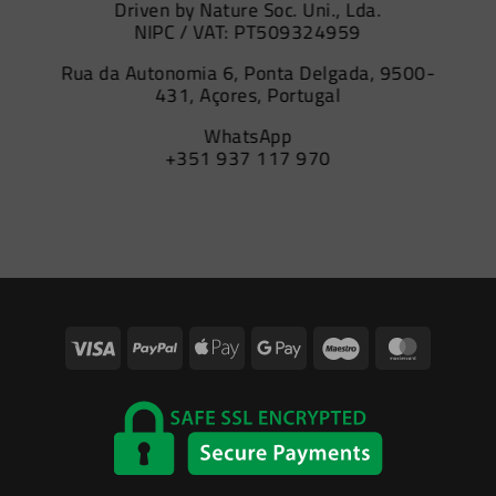
Driven by Nature Soc. Uni., Lda.
NIPC / VAT: PT509324959
Rua da Autonomia 6, Ponta Delgada, 9500-
431, Açores, Portugal
WhatsApp
+351 937 117 970
Visa
PayPal
Apple
Google
Maestro
Master
Pay
Pay